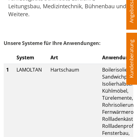
Angebotsanfrage
Leitungsbau, Medizintechnik, Bühnenbau und
Weitere.
Kundenberatung
Unsere Systeme für Ihre Anwendungen:
System
Art
Anwendungsbe
1
LAMOLTAN
Hartschaum
Boilerisolierun
Sandwichpanee
Isolierhalbscha
Kühlmöbel,
Türelemente,
Rohrisolierung
Fernwärmeroh
Rollladenkäste
Rollladenprofil
Fensterbau,