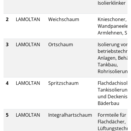
Isolierklinker
2
LAMOLTAN
Weichschaum
Knieschoner,
Wandpaneele,
Armlehnen, Sit
3
LAMOLTAN
Ortschaum
Isolierung von
betriebstechn
Anlagen, Behäl
Tankbau,
Rohrisolierun
4
LAMOLTAN
Spritzschaum
Flachdachisoli
Tankisolierung
und Deckenisol
Bäderbau
5
LAMOLTAN
Integralhartschaum
Formteile für
Flachdächer,
Lüftungstechni