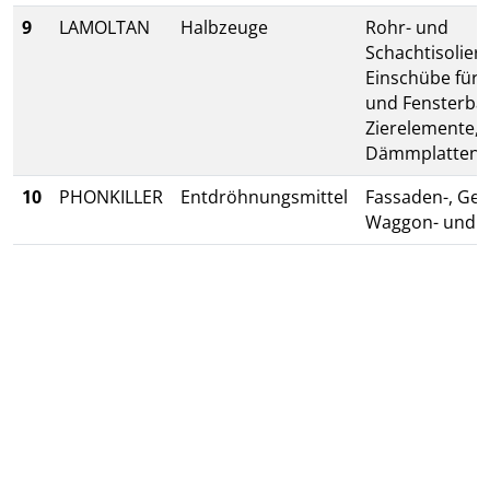
9
LAMOLTAN
Halbzeuge
Rohr- und
Schachtisolier
Einschübe für 
und Fensterba
Zierelemente,
Dämmplatten
10
PHONKILLER
Entdröhnungsmittel
Fassaden-, Ger
Waggon- und S