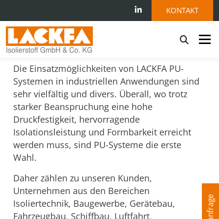
KONTAKT
Menü
BRANCHEN
Die Ein­satz­mög­lich­kei­ten von LACKFA PU-
PRODUKTE
BRANCHEN
LEISTUNGEN
Systemen in in­dus­tri­el­len An­wen­dun­gen sind
sehr viel­fäl­tig und divers. Übe­r­all, wo trotz
star­ker Be­an­spru­chung eine hohe
NACHHALTIGKEIT
LACKFA
KONTAKT
Druckfestigkeit, hervorragende
Isolationsleistung und Formbarkeit er­reicht
wer­den muss, sind PU-Systeme die ers­te
PROFISHOP
Wahl.
Daher zählen zu unseren Kunden,
Unternehmen aus den Bereichen
Isoliertechnik, Baugewerbe, Gerätebau,
Fahrzeugbau, Schiffbau, Luftfahrt,