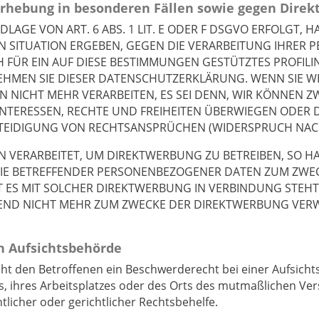
rhebung in besonderen Fällen sowie gegen Direk
GE VON ART. 6 ABS. 1 LIT. E ODER F DSGVO ERFOLGT, HA
EN SITUATION ERGEBEN, GEGEN DIE VERARBEITUNG IHRE
 FÜR EIN AUF DIESE BESTIMMUNGEN GESTÜTZTES PROFILIN
EHMEN SIE DIESER DATENSCHUTZERKLÄRUNG. WENN SIE W
 NICHT MEHR VERARBEITEN, ES SEI DENN, WIR KÖNNEN
 INTERESSEN, RECHTE UND FREIHEITEN ÜBERWIEGEN ODER 
IDIGUNG VON RECHTSANSPRÜCHEN (WIDERSPRUCH NACH A
ERARBEITET, UM DIREKTWERBUNG ZU BETREIBEN, SO HABE
SIE BETREFFENDER PERSONENBEZOGENER DATEN ZUM ZWE
EIT ES MIT SOLCHER DIREKTWERBUNG IN VERBINDUNG STEH
ND NICHT MEHR ZUM ZWECKE DER DIREKTWERBUNG VERWE
n Aufsichts­behörde
eht den Betroffenen ein Beschwerderecht bei einer Aufsich
ts, ihres Arbeitsplatzes oder des Orts des mutmaßlichen V
licher oder gerichtlicher Rechtsbehelfe.