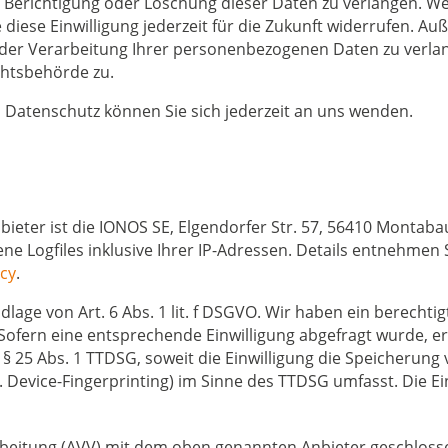
 Berichtigung oder Löschung dieser Daten zu verlangen. Wen
 diese Einwilligung jederzeit für die Zukunft widerrufen. A
r Verarbeitung Ihrer personenbezogenen Daten zu verlang
chtsbehörde zu.
Datenschutz können Sie sich jederzeit an uns wenden.
bieter ist die IONOS SE, Elgendorfer Str. 57, 56410 Montab
ne Logfiles inklusive Ihrer IP-Adressen. Details entnehmen
acy
.
age von Art. 6 Abs. 1 lit. f DSGVO. Wir haben ein berechtig
Sofern eine entsprechende Einwilligung abgefragt wurde, erf
 § 25 Abs. 1 TTDSG, soweit die Einwilligung die Speicherung
 Device-Fingerprinting) im Sinne des TTDSG umfasst. Die Einw
beitung (AVV) mit dem oben genannten Anbieter geschlosse