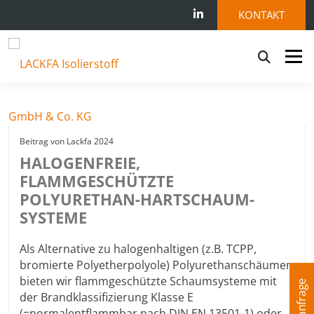
KONTAKT
Menü
PRODUKTE
BRANCHEN
LEISTUNGEN
1. Oktober 2024
Beitrag von
Lackfa 2024
HALOGENFREIE,
NACHHALTIGKEIT
LACKFA
KONTAKT
FLAMMGESCHÜTZTE
POLYURETHAN-HARTSCHAUM-
PROFISHOP
SYSTEME
Als Alternative zu halogenhaltigen (z.B. TCPP,
bromierte Polyetherpolyole) Polyurethanschäumen
bieten wir flammgeschützte Schaumsysteme mit
der Brandklassifizierung Klasse E
(=normalentflammbar nach DIN EN 13501-1) oder